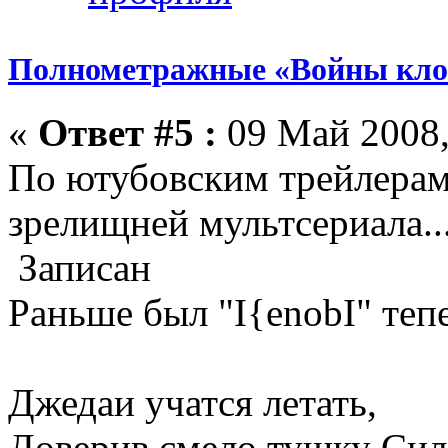
Полнометражные «Войны кло
«
Ответ #5 :
09 Май 2008,
По ютубовским трейлерам
зрелищней мультсериала..
Записан
Раньше был "I{enobI" тепе
Джедаи учатся летать,
Доверив смело тушку Сил