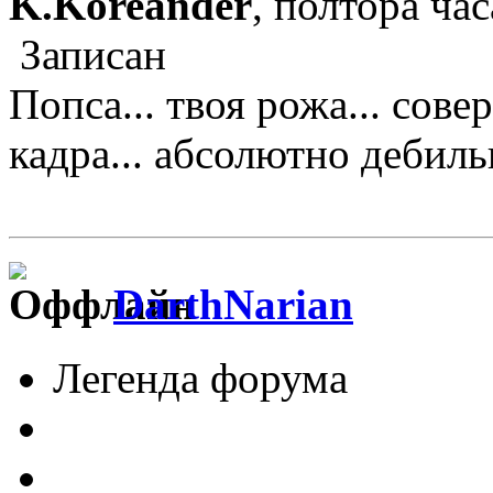
K.Koreander
, полтора час
Записан
Попса... твоя рожа... сове
кадра... абсолютно дебильно
DarthNarian
Легенда форума