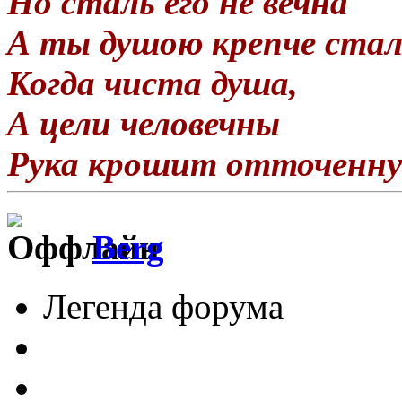
Но сталь его не вечна
А ты душою крепче стал
Когда чиста душа,
А цели человечны
Рука крошит отточенну
Berg
Легенда форума