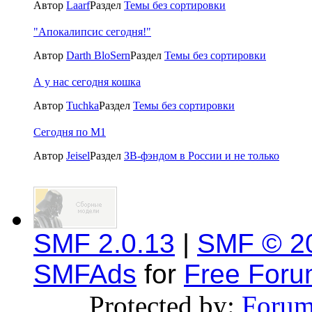
Автор
Laarf
Раздел
Темы без сортировки
"Апокалипсис сегодня!"
Автор
Darth BloSern
Раздел
Темы без сортировки
А у нас сегодня кошка
Автор
Tuchka
Раздел
Темы без сортировки
Сегодня по М1
Автор
Jeisel
Раздел
ЗВ-фэндом в России и не только
SMF 2.0.13
|
SMF © 2
SMFAds
for
Free For
Protected by:
Forum