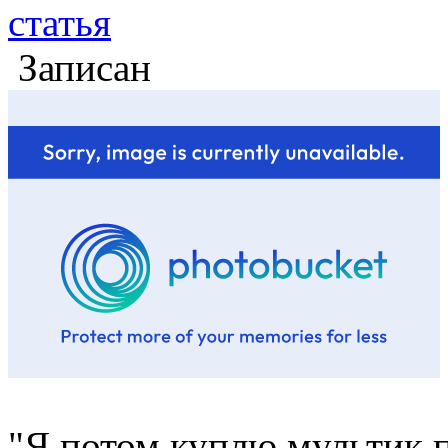
статья
Записан
"Я потом куплю мультик п