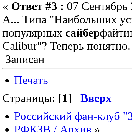
«
Ответ #3 :
07 Сентябрь 
А... Типа "Наибольших ус
популярных
сайбер
файтин
Calibur"? Теперь понятно.
Записан
Печать
Страницы: [
1
]
Вверх
Российский фан-клуб "
РФКЗВ / Архив
»