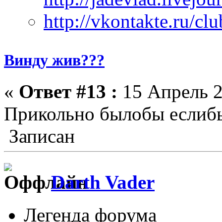
Винду жив???
«
Ответ #13 :
15 Апрель 2
Прикольно былобы еслиб
Записан
Darth Vader
Легенда форума