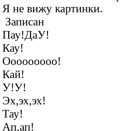
Я не вижу картинки.
Записан
Пау!ДаУ!
Кау!
Ооооооооо!
Кай!
У!У!
Эх,эх,эх!
Тау!
Ап,ап!