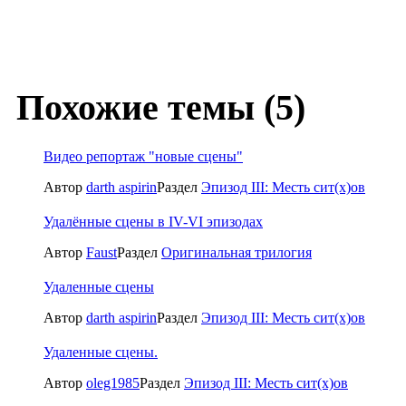
Похожие темы (5)
Видео репортаж "новые сцены"
Автор
darth aspirin
Раздел
Эпизод III: Месть сит(x)ов
Удалённые сцены в IV-VI эпизодах
Автор
Faust
Раздел
Оригинальная трилогия
Удаленные сцены
Автор
darth aspirin
Раздел
Эпизод III: Месть сит(x)ов
Удаленные сцены.
Автор
oleg1985
Раздел
Эпизод III: Месть сит(x)ов