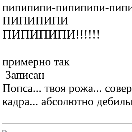
пипипипи-пипипипи-пи
ПИПИПИПИ
ПИПИПИПИ!!!!!!
примерно так
Записан
Попса... твоя рожа... сове
кадра... абсолютно дебильно