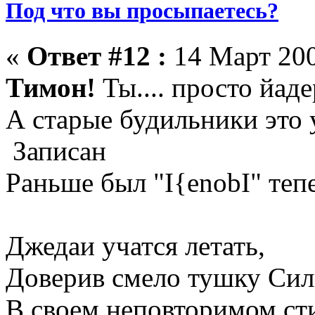
Под что вы просыпаетесь?
«
Ответ #12 :
14 Март 200
Тимон!
Ты.... просто йад
А старые будильники это 
Записан
Раньше был "I{enobI" тепе
Джедаи учатся летать,
Доверив смело тушку Сил
В своем неповторимом сти