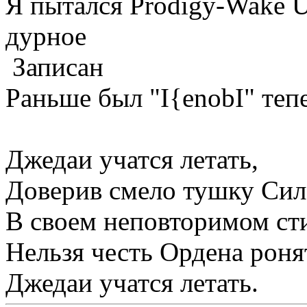
Я пытался Prodigy-Wake 
дурное
Записан
Раньше был "I{enobI" тепе
Джедаи учатся летать,
Доверив смело тушку Сил
В своем неповторимом сти
Нельзя честь Ордена роня
Джедаи учатся летать.