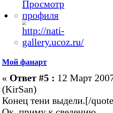
Мой фанарт
«
Ответ #5 :
12 Март 2007
(KirSan)
Конец тени выдели.[/quote
Ок, приму к сведению.