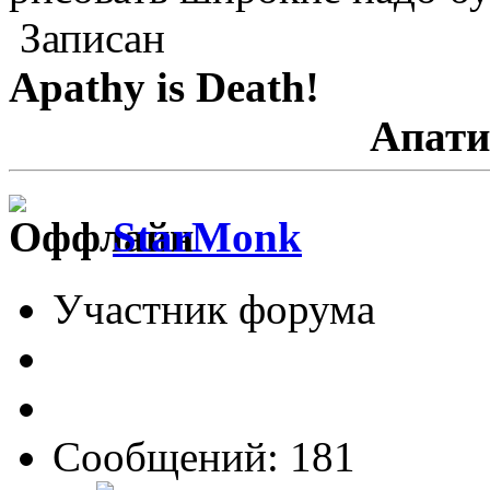
Записан
Apathy is Death!
Апатия - См
StarMonk
Участник форума
Сообщений: 181