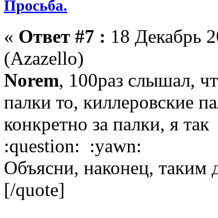
Просьба.
«
Ответ #7 :
18 Декабрь 2
(Azazello)
Norem
, 100раз слышал, ч
палки то, киллеровские пал
конкретно за палки, я так
:question: :yawn:
Объясни, наконец, таким де
[/quote]