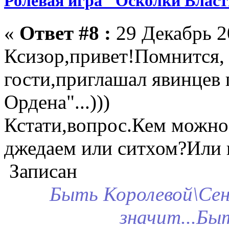
Ролевая игра "Осколки Влас
«
Ответ #8 :
29 Декабрь 2
Ксизор,привет!Помнится,
гости,приглашал явинцев 
Ордена"...)))
Кстати,вопрос.Кем можно
джедаем или ситхом?Или
Записан
Быть Королевой\Сен
значит...Б