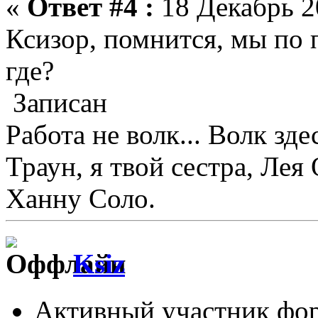
«
Ответ #4 :
18 Декабрь 2
Ксизор, помнится, мы по 
где?
Записан
Работа не волк... Волк зде
Траун, я твой сестра, Лея
Ханну Соло.
Ksiz
Активный участник фо