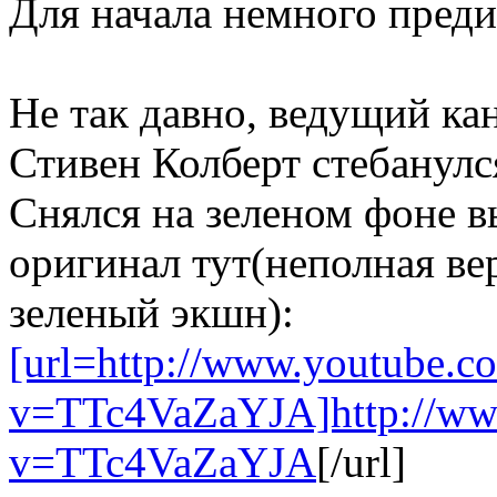
Для начала немного преди
Не так давно, ведущий ка
Стивен Колберт стебанулс
Снялся на зеленом фоне в
оригинал тут(неполная вер
зеленый экшн):
[url=http://www.youtube.c
v=TTc4VaZaYJA]http://ww
v=TTc4VaZaYJA
[/url]