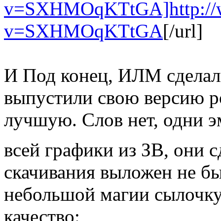
v=SXHMOqKTtGA]http://w
v=SXHMOqKTtGA
[/url]
И Под конец, ИЛМ сделал
выпустили свою версию р
лучшую. Слов нет, одни 
всей графики из ЗВ, они 
скачивания выложен не бы
небольшой магии сылочку 
качество: