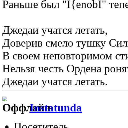
Раньше был "I{enobI" тепе
Джедаи учатся летать,
Доверив смело тушку Сил
В своем неповторимом сти
Нельзя честь Ордена роня
Джедаи учатся летать.
Instatunda
Посетитель