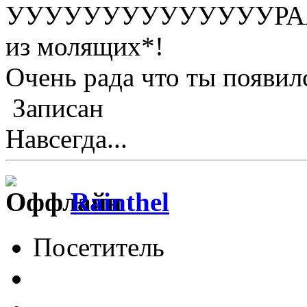
УУУУУУУУУУУУУУРААА
из молящих*!
Очень рада что ты появил
Записан
Навсегда...
Rainthel
Посетитель