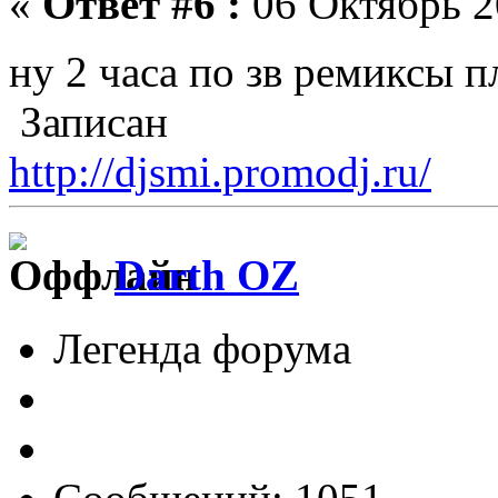
«
Ответ #6 :
06 Октябрь 2
ну 2 часа по зв ремиксы п
Записан
http://djsmi.promodj.ru/
Darth OZ
Легенда форума