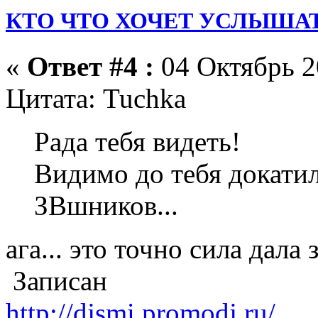
КТО ЧТО ХОЧЕТ УСЛЫШАТ
«
Ответ #4 :
04 Октябрь 2
Цитата: Tuchka
Рада тебя видеть!
Видимо до тебя докати
ЗВшников...
ага... это точно сила дала з
Записан
http://djsmi.promodj.ru/