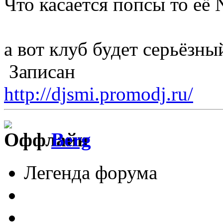
Что касается попсы то её 
а вот клуб будет серьёзны
Записан
http://djsmi.promodj.ru/
Berg
Легенда форума