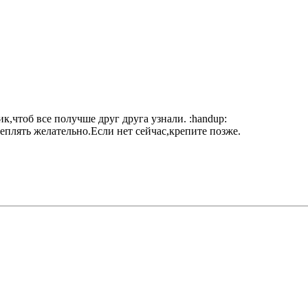
ик,чтоб все получше друг друга узнали. :handup:
плять желательно.Если нет сейчас,крепите позже.