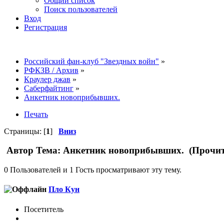
Общий список
Поиск пользователей
Вход
Регистрация
Российский фан-клуб "Звездных войн"
»
РФКЗВ / Архив
»
Краулер джав
»
Саберфайтинг
»
Анкетник новоприбывших.
Печать
Страницы: [
1
]
Вниз
Автор
Тема: Анкетник новоприбывших. (Прочита
0 Пользователей и 1 Гость просматривают эту тему.
Пло Кун
Посетитель