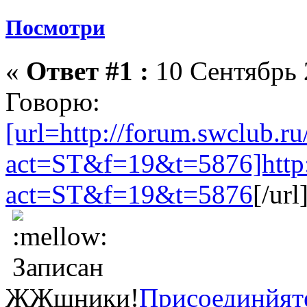
Посмотри
«
Ответ #1 :
10 Сентябрь 
Говорю:
[url=http://forum.swclub.r
act=ST&f=19&t=5876]http:/
act=ST&f=19&t=5876
[/url
Записан
ЖЖшники!
Присоединйят