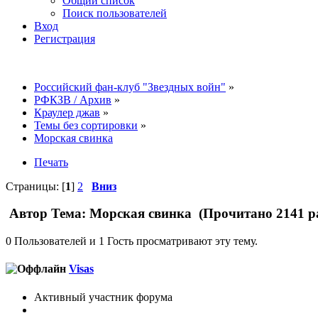
Общий список
Поиск пользователей
Вход
Регистрация
Российский фан-клуб "Звездных войн"
»
РФКЗВ / Архив
»
Краулер джав
»
Темы без сортировки
»
Морская свинка
Печать
Страницы: [
1
]
2
Вниз
Автор
Тема: Морская свинка (Прочитано 2141 р
0 Пользователей и 1 Гость просматривают эту тему.
Visas
Активный участник форума