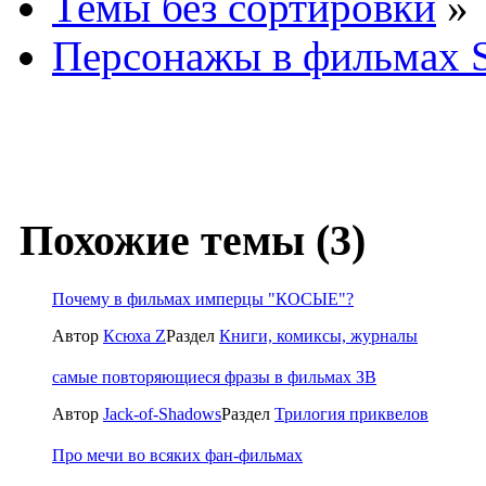
Темы без сортировки
»
Персонажы в фильмах
Похожие темы (3)
Почему в фильмах имперцы "КОСЫЕ"?
Автор
Ксюха Z
Раздел
Книги, комиксы, журналы
самые повторяющиеся фразы в фильмах ЗВ
Автор
Jack-of-Shadows
Раздел
Трилогия приквелов
Про мечи во всяких фан-фильмах