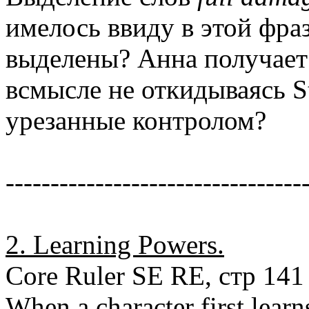
имелось ввиду в этой фраз
выделены? Анна получает
всмысле не откидываясь St
урезанные контролом?
---------------------------------
2. Learning Powers.
Core Ruler SE RE, стр 141
When a character first learns