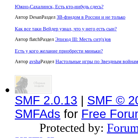
Южно-Сахалинск, Есть кто-нибудь сдесь?
Автор Desan
Раздел
ЗВ-фэндом в России и не только
Как все таки Вейдер узнал, что у него есть сын?
Автор flatch
Раздел
Эпизод III: Месть сит(x)ов
Есть у кого желание приобрести миньки?
Автор
avsha
Раздел
Настольные игры по Звездным война
SMF 2.0.13
|
SMF © 2
SMFAds
for
Free For
Protected by:
Forum