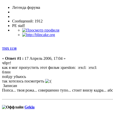
Легенда форума
Сообщений: 1912
PE staff
ТНХ 1138
«
Ответ #1 :
17 Апрель 2006, 17:04 »
ч0рт!
как я мог пропустить этот фильм :question: :excl: :excl:
блин
пойду убьюсь
так хотелось посмотреть
Записан
Попса... твоя рожа... совершенно тупо... стоит внизу кадра... абс
Gekla