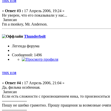
ТНХ 1138
«
Ответ #3 :
17 Апрель 2006, 19:24 »
Не уверен, что его показывали у нас...
Записан
I'm a monkey, Mr. Anderson.
Thunderbolt
Легенда форума
Сообщений: 1496
ТНХ 1138
«
Ответ #4 :
17 Апрель 2006, 21:04 »
Да, фильма особенная.
Записан
Если есть сложности с произношением ника, то произноситься 
--------------------
Пишу не шибко грамотно. Прошу пращения за возмозные очяп
--------------------