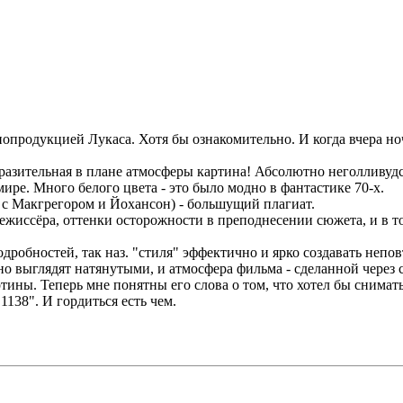
нопродукцией Лукаса. Хотя бы ознакомительно. И когда вчера но
ыразительная в плане атмосферы картина! Абсолютно неголливуд
мире. Много белого цвета - это было модно в фантастике 70-х.
 с Макгрегором и Йохансон) - большущий плагиат.
жиссёра, оттенки осторожности в преподнесении сюжета, и в то
подробностей, так наз. "стиля" эффектично и ярко создавать не
 выглядят натянутыми, и атмосфера фильма - сделанной через с
тины. Теперь мне понятны его слова о том, что хотел бы снимат
1138". И гордиться есть чем.