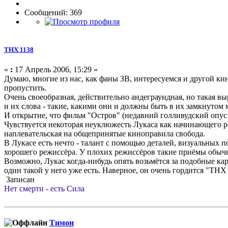
Сообщений: 369
ТНХ 1138
«
:
17 Апрель 2006, 15:29 »
Думаю, многие из нас, как фаны ЗВ, интересуемся и другой ки
пропустить.
Очень своеобразная, действительно андеграундная, но такая в
и их слова - такие, какими они и должны быть в их замкнутом 
И открытие, что фильм "Остров" (недавний голливудский опус
Чувствуется некоторая неуклюжесть Лукаса как начинающего ре
наплевательская на общепринятые киноправила свобода.
В Лукасе есть нечто - талант с помощью деталей, визуальных 
хорошего режиссёра. У плохих режиссёров такие приёмы обычно
Возможно, Лукас когда-нибудь опять возьмётся за подобные кар
один такой у него уже есть. Наверное, он очень гордится "ТНХ 
Записан
Нет смерти - есть Сила
Тимон