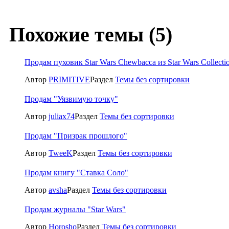
Похожие темы (5)
Продам пуховик Star Wars Chewbacca из Star Wars Collecti
Автор
PRIMITIVE
Раздел
Темы без сортировки
Продам "Уязвимую точку"
Автор
juliax74
Раздел
Темы без сортировки
Продам "Призрак прошлого"
Автор
TweeK
Раздел
Темы без сортировки
Продам книгу "Ставка Соло"
Автор
avsha
Раздел
Темы без сортировки
Продам журналы "Star Wars"
Автор
Horosho
Раздел
Темы без сортировки