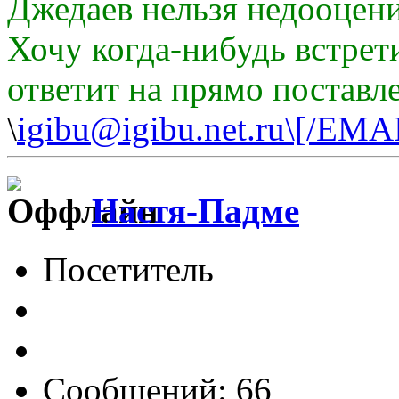
Джедаев нельзя недооцени
Хочу когда-нибудь встрет
ответит на прямо поставл
\
igibu@igibu.net.ru\[/EMA
Настя-Падме
Посетитель
Сообщений: 66