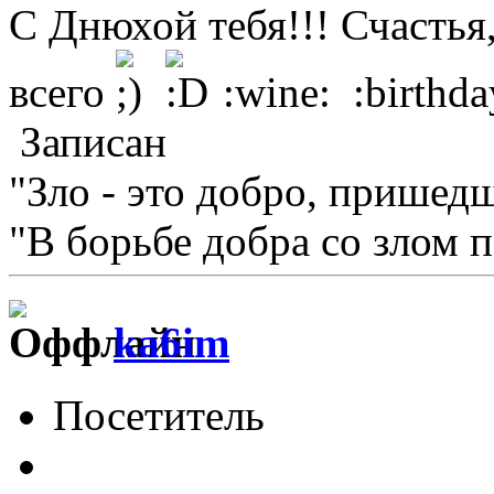
С Днюхой тебя!!! Счастья, 
всего
:wine: :birthda
Записан
"Зло - это добро, пришедш
"В борьбе добра со злом 
ka6im
Посетитель