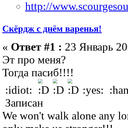
Скёрдж с днём варенья!
«
Ответ #1 :
23 Январь 20
Эт про меня?
Тогда пасиб!!!!
:idiot:
:yes: :ha
Записан
We won't walk alone any lon