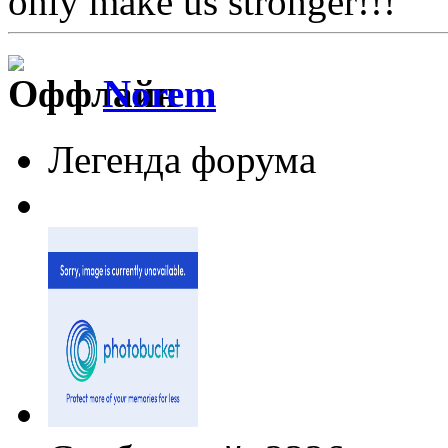
only make us stronger!!!
Norem
Легенда форума