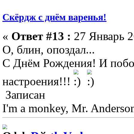
Скёрдж с днём варенья!
«
Ответ #13 :
27 Январь 2
О, блин, опоздал...
С Днём Рождения! И побо
настроения!!!
Записан
I'm a monkey, Mr. Anderso