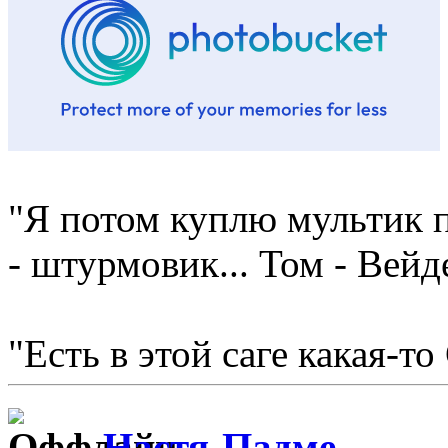
"Я потом куплю мультик п
- штурмовик... Том - Вейд
"Есть в этой саге какая-то
Настя-Падме