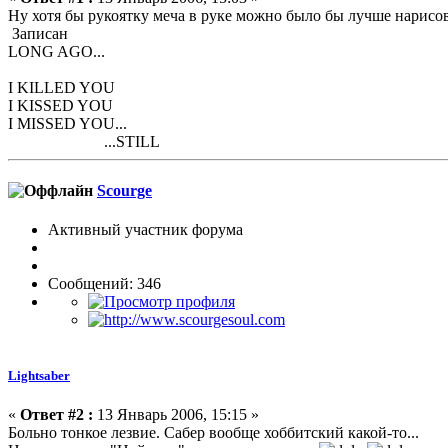
Ну хотя бы рукоятку меча в руке можно было бы лучше нарисоват
Записан
LONG AGO...
I KILLED YOU
I KISSED YOU
I MISSED YOU...
...STILL
Scourge
Активный участник форума
Сообщений: 346
Lightsaber
«
Ответ #2 :
13 Январь 2006, 15:15 »
Больно тонкое лезвие. Сабер вообще хоббитский какой-то...