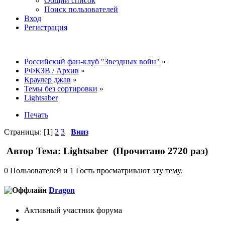
Общий список
Поиск пользователей
Вход
Регистрация
Российский фан-клуб "Звездных войн"
»
РФКЗВ / Архив
»
Краулер джав
»
Темы без сортировки
»
Lightsaber
Печать
Страницы: [
1
]
2
3
Вниз
Автор
Тема: Lightsaber (Прочитано 2720 раз)
0 Пользователей и 1 Гость просматривают эту тему.
Dragon
Активный участник форума