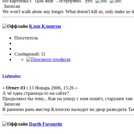
Но картинка с "Цой жив" - остроумно. :yes:
Записан
We won't walk alone any longer. What doesn't kill us, only make us st
Клоп Клопеззо
Посетитель
Сообщений: 11
Lightsaber
«
Ответ #3 :
13 Январь 2006, 15:26 »
А чё одна страница-то на сайте?
Продолжил бы тему... Как на улицу с ним пошёл, старушек там 
Записан
В раннюю рань мистер Клопеззо выходит во двор разводить Ть
Darth Favourite