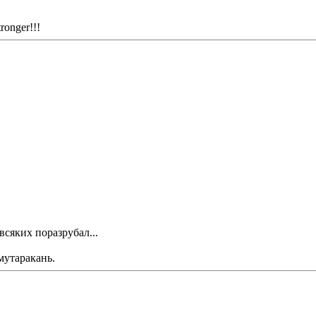
ronger!!!
всяких поразрубал...
мутаракань.