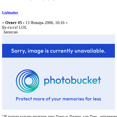
Lightsaber
«
Ответ #5 :
13 Январь 2006, 16:16 »
Бу-га-га! LOL
Записан
"Я потом куплю мультик про Тома и Джери, где Том - штурмовик