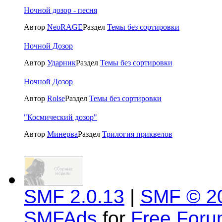
Ночной дозор - песня
Автор
NeoRAGE
Раздел
Темы без сортировки
Ночной Дозор
Автор
Ударник
Раздел
Темы без сортировки
Ночной Дозор
Автор
Rolse
Раздел
Темы без сортировки
"Космический дозор"
Автор
Минерва
Раздел
Трилогия приквелов
SMF 2.0.13
|
SMF © 2
SMFAds
for
Free For