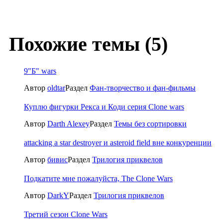
Похожие темы (5)
9"Б" wars
Автор
oldtar
Раздел
Фан-творчество и фан-фильмы
Куплю фигурки Рекса и Коди серия Clone wars
Автор
Darth Alexey
Раздел
Темы без сортировки
attacking a star destroyer и asteroid field вне конкуренции
Автор
бивис
Раздел
Трилогия приквелов
Подкатите мне пожалуйста, The Clone Wars
Автор
DarkY
Раздел
Трилогия приквелов
Третий сезон Clone Wars