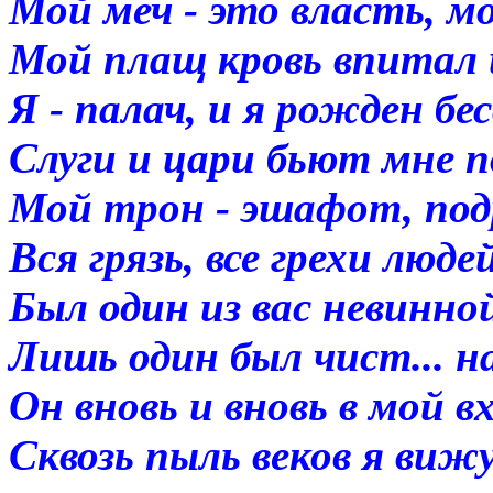
Мой меч - это власть, мо
Мой плащ кровь впитал 
Я - палач, и я рожден б
Слуги и цари бьют мне 
Мой трон - эшафот, подр
Вся грязь, все грехи люде
Был один из вас невинн
Лишь один был чист... на
Он вновь и вновь в мой в
Сквозь пыль веков я вижу 