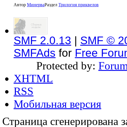
Автор
Минерва
Раздел
Трилогия приквелов
SMF 2.0.13
|
SMF © 2
SMFAds
for
Free For
Protected by:
Forum
XHTML
RSS
Мобильная версия
Страница сгенерирована за