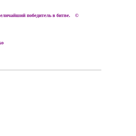
– величайший победитель в битве. ©
ко