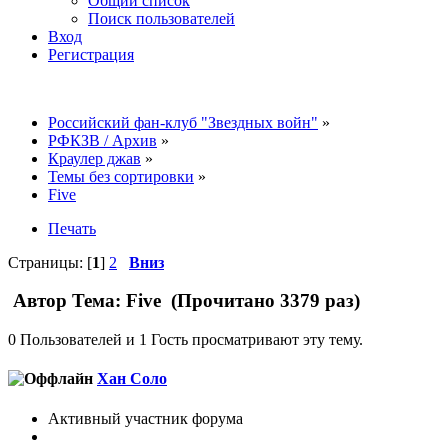
Общий список
Поиск пользователей
Вход
Регистрация
Российский фан-клуб "Звездных войн"
»
РФКЗВ / Архив
»
Краулер джав
»
Темы без сортировки
»
Five
Печать
Страницы: [
1
]
2
Вниз
Автор
Тема: Five (Прочитано 3379 раз)
0 Пользователей и 1 Гость просматривают эту тему.
Хан Соло
Активный участник форума