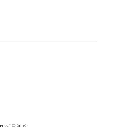
 jerks." ©</div>