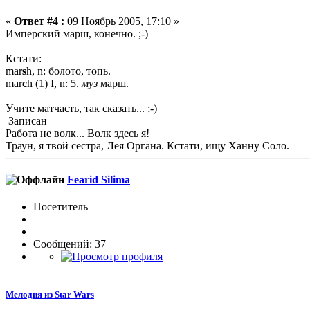
«
Ответ #4 :
09 Ноябрь 2005, 17:10 »
Имперский марш, конечно. ;-)
Кстати:
mar
s
h, n: болото, топь.
mar
c
h (1) I, n: 5.
муз
марш.
Учите матчасть, так сказать... ;-)
Записан
Работа не волк... Волк здесь я!
Траун, я твой сестра, Лея Органа. Кстати, ищу Ханну Соло.
Fearid Silima
Посетитель
Сообщений: 37
Мелодия из Star Wars