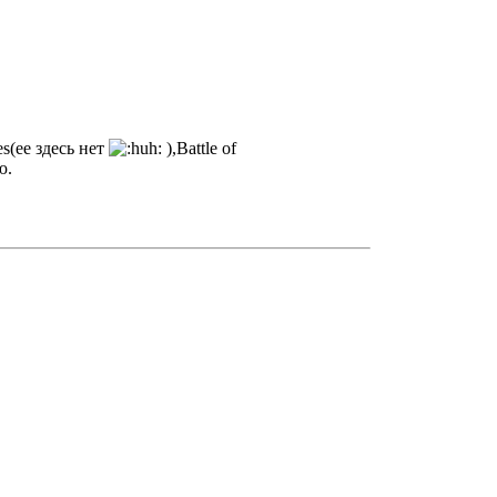
s(ее здесь нет
),Battle of
ю.