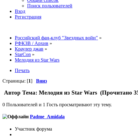
Общий список
Поиск пользователей
Вход
Регистрация
Российский фан-клуб "Звездных войн"
»
РФКЗВ / Архив
»
Краулер джав
»
StarCon
»
Мелодия из Star Wars
Печать
Страницы: [
1
]
Вниз
Автор
Тема: Мелодия из Star Wars (Прочитано 35
0 Пользователей и 1 Гость просматривают эту тему.
Padme_Amidala
Участник форума