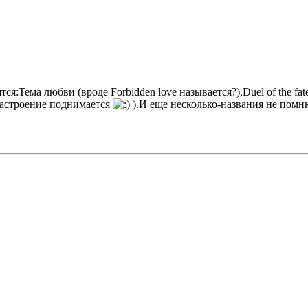
я:Тема любви (вроде Forbidden love называется?),Duel of the fate
настроение поднимается
).И еще несколько-названия не помн