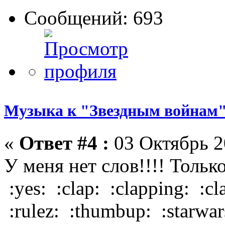
Сообщений: 693
Музыка к "Звездным войнам"
«
Ответ #4 :
03 Октябрь 2
У меня нет слов!!!! Тольк
:yes: :clap: :clapping: :c
:rulez: :thumbup: :starwars