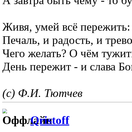
А завтра быть чему - то бу
Живя, умей всё пережить:
Печаль, и радость, и трево
Чего желать? О чём тужит
День пережит - и слава Бо
(с) Ф.И. Тютчев
Qristoff