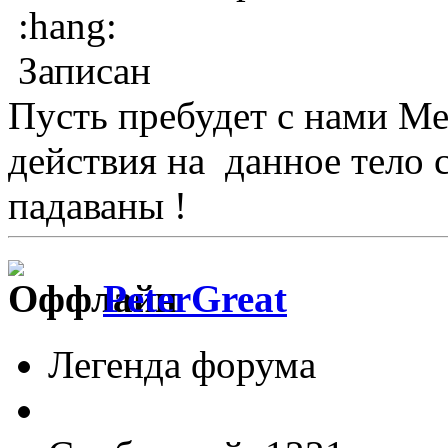
:hang:
Записан
Пусть пребудет с нами М
действия на данное тело 
падаваны !
PeterGreat
Легенда форума