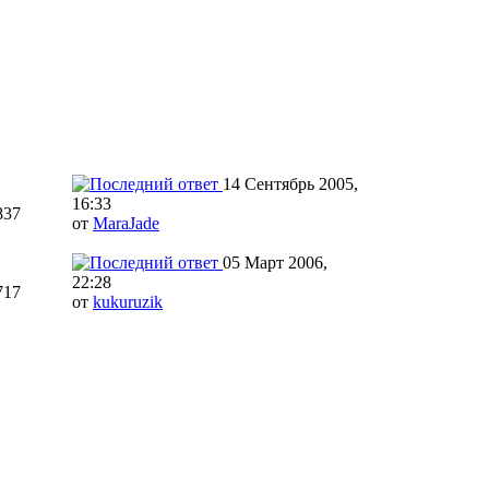
14 Сентябрь 2005,
16:33
837
от
MaraJade
05 Март 2006,
22:28
717
от
kukuruzik