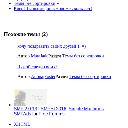
Темы без сортировки
»
Клер! Ты выглядишь моложе своих лет!
Похожие темы (2)
хочу поздравить своих друзей!!! =)
Автор
MaraJade
Раздел
Темы без сортировки
Чужой среди своих?
Автор
AdonajFoster
Раздел
Темы без сортировки
SMF 2.0.13
|
SMF © 2016
,
Simple Machines
SMFAds
for
Free Forums
XHTML