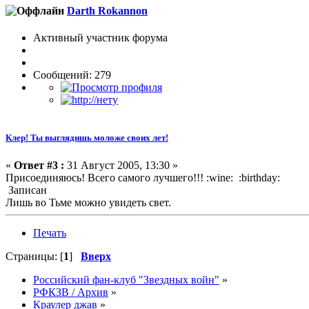
Darth Rokannon
Активный участник форума
Сообщений: 279
Клер! Ты выглядишь моложе своих лет!
«
Ответ #3 :
31 Август 2005, 13:30 »
Присоединяюсь! Всего самого лучшего!!! :wine: :birthday:
Записан
Лишь во Тьме можно увидеть свет.
Печать
Страницы: [
1
]
Вверх
Российский фан-клуб "Звездных войн"
»
РФКЗВ / Архив
»
Краулер джав
»