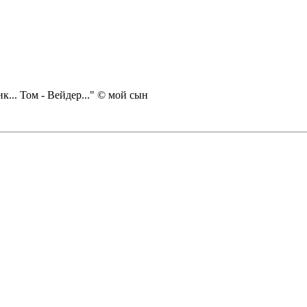
... Том - Вейдер..." © мой сын