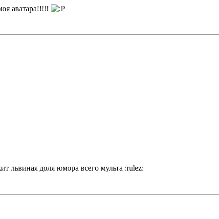
оя аватара!!!!!
ит львиная доля юмора всего мульта :rulez: