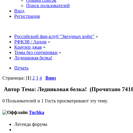
Общий список
Поиск пользователей
Вход
Регистрация
Российский фан-клуб "Звездных войн"
»
РФКЗВ / Архив
»
Краулер джав
»
Темы без сортировки
»
Ледниковая белка!
Печать
Страницы: [
1
]
2
3
4
Вниз
Автор
Тема: Ледниковая белка! (Прочитано 7418
0 Пользователей и 1 Гость просматривают эту тему.
Tuchka
Легенда форума