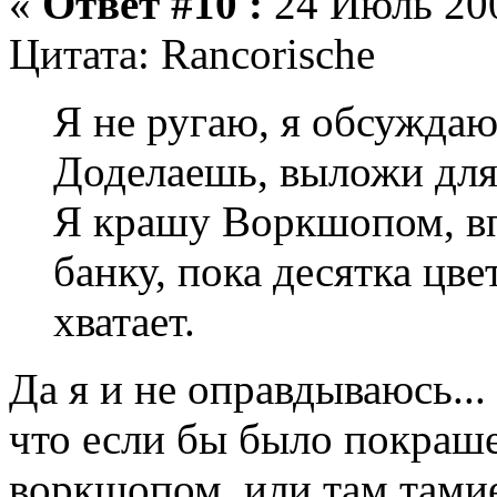
«
Ответ #10 :
24 Июль 200
Цитата: Rancorische
Я не ругаю, я обсуждаю.
Доделаешь, выложи для
Я крашу Воркшопом, впо
банку, пока десятка цве
хватает.
Да я и не оправдываюсь...
что если бы было покраше
воркшопом, или там тамие