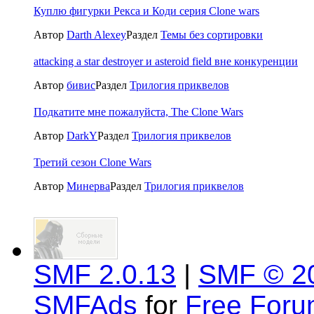
Куплю фигурки Рекса и Коди серия Clone wars
Автор
Darth Alexey
Раздел
Темы без сортировки
attacking a star destroyer и asteroid field вне конкуренции
Автор
бивис
Раздел
Трилогия приквелов
Подкатите мне пожалуйста, The Clone Wars
Автор
DarkY
Раздел
Трилогия приквелов
Третий сезон Clone Wars
Автор
Минерва
Раздел
Трилогия приквелов
SMF 2.0.13
|
SMF © 2
SMFAds
for
Free For