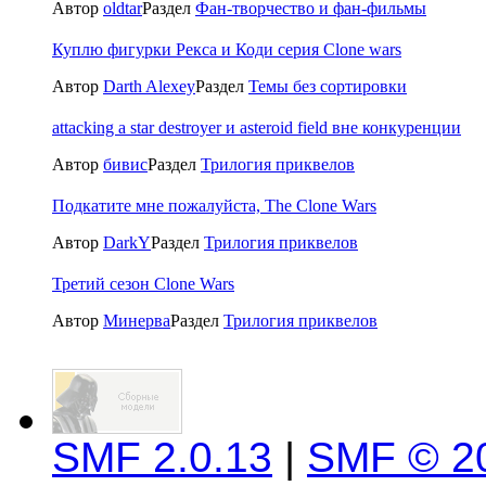
Автор
oldtar
Раздел
Фан-творчество и фан-фильмы
Куплю фигурки Рекса и Коди серия Clone wars
Автор
Darth Alexey
Раздел
Темы без сортировки
attacking a star destroyer и asteroid field вне конкуренции
Автор
бивис
Раздел
Трилогия приквелов
Подкатите мне пожалуйста, The Clone Wars
Автор
DarkY
Раздел
Трилогия приквелов
Третий сезон Clone Wars
Автор
Минерва
Раздел
Трилогия приквелов
SMF 2.0.13
|
SMF © 2