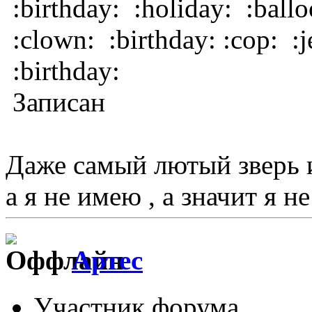
:birthday: :holiday: :balloo
:clown: :birthday: :cop: :j
:birthday:
Записан
Даже самый лютый зверь 
а я не имею , а значит я не
Артес
Участник форума