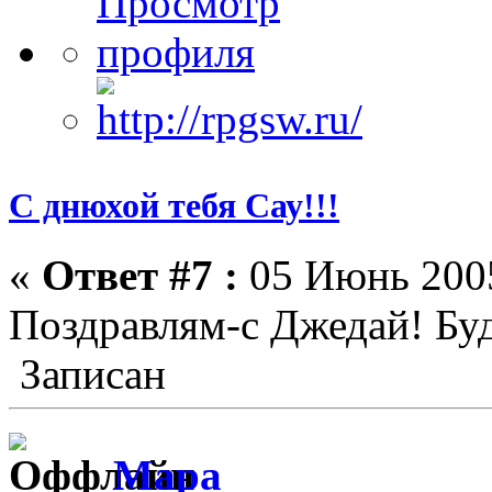
С днюхой тебя Сау!!!
«
Ответ #7 :
05 Июнь 2005
Поздравлям-с Джедай! Буд
Записан
Мара