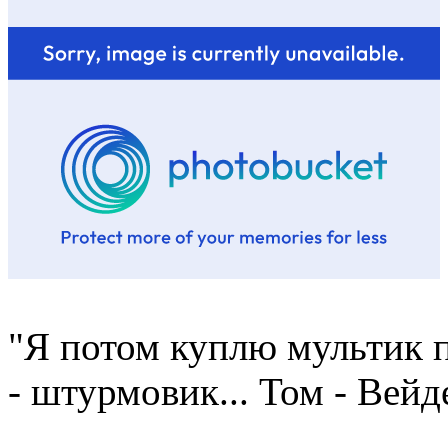
"Я потом куплю мультик п
- штурмовик... Том - Вейд