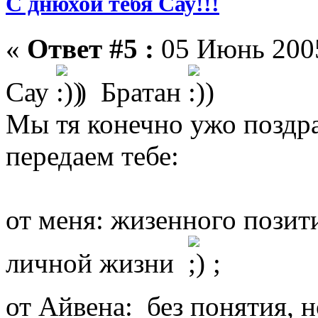
С днюхой тебя Сау!!!
«
Ответ #5 :
05 Июнь 2005
Сау
) Братан
Мы тя конечно ужо поздра
передаем тебе:
от меня: жизенного позит
личной жизни
;
от Айвена: без понятия, 