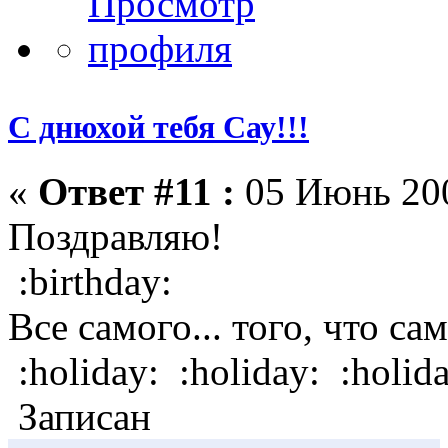
С днюхой тебя Сау!!!
«
Ответ #11 :
05 Июнь 200
Поздравляю!
:birthday:
Все самого... того, что са
:holiday: :holiday: :holid
Записан