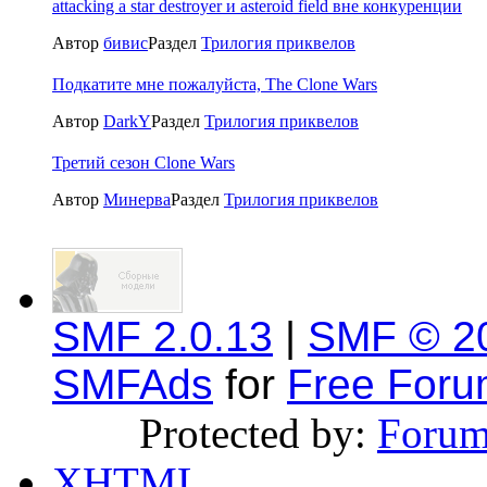
attacking a star destroyer и asteroid field вне конкуренции
Автор
бивис
Раздел
Трилогия приквелов
Подкатите мне пожалуйста, The Clone Wars
Автор
DarkY
Раздел
Трилогия приквелов
Третий сезон Clone Wars
Автор
Минерва
Раздел
Трилогия приквелов
SMF 2.0.13
|
SMF © 2
SMFAds
for
Free For
Protected by:
Forum
XHTML