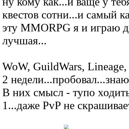
ну кому как...и ваще у теб
квестов сотни...и самый ка
эту MMORPG я и играю дол
лучшая...
WoW, GuildWars, Lineage, 
2 недели...пробовал...знаю.
В них смысл - тупо ходить
1...даже PvP не скрашивает