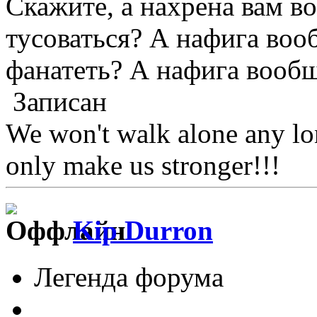
Скажите, а нахрена вам в
тусоваться? А нафига воо
фанатеть? А нафига вооб
Записан
We won't walk alone any lon
only make us stronger!!!
Kip Durron
Легенда форума