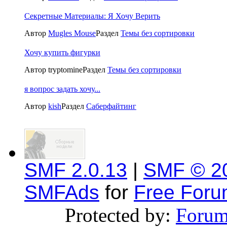
Секретные Материалы: Я Хочу Верить
Автор
Mugles Mouse
Раздел
Темы без сортировки
Хочу купить фигурки
Автор tryptomine
Раздел
Темы без сортировки
я вопрос задать хочу...
Автор
kish
Раздел
Саберфайтинг
SMF 2.0.13
|
SMF © 2
SMFAds
for
Free For
Protected by:
Forum