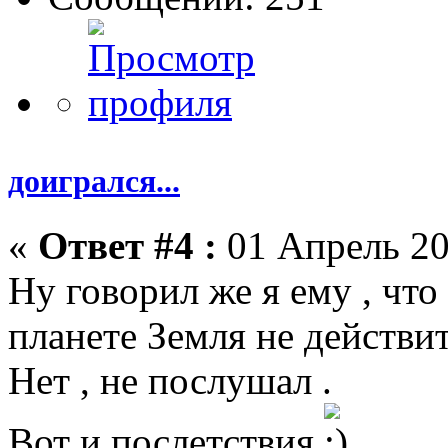
доигрался...
«
Ответ #4 :
01 Апрель 20
Ну говорил же я ему , чт
планете Земля не действи
Нет , не послушал .
Вот и послетствия