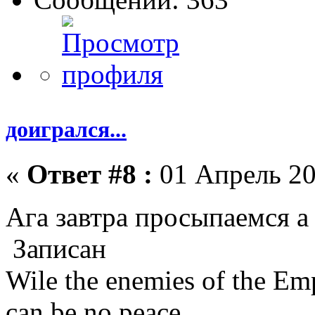
доигрался...
«
Ответ #8 :
01 Апрель 20
Ага завтра просыпаемся а
Записан
Wile the enemies of the Emp
can be no peace.