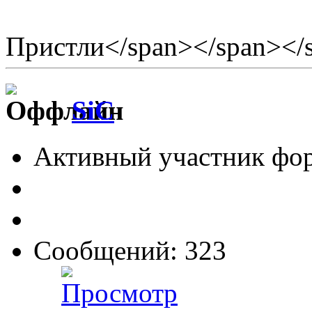
(с) Дж
Пристли</span></span></
SiC
Активный участник фо
Сообщений: 323