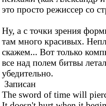
это просто режиссер со с
Ну, а с точки зрения фор
там много красивых. Неп
скажем... Вот только ком
все над полем битвы лета
убедительно.
Записан
The sword of time will pier
It doesn't hurt when it begi