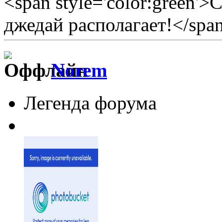
<span style='color:green'>
джедай располагает!</spa
Norem
Легенда форума