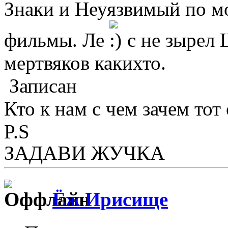
Знаки и Неуязвимый по м
фильмы. Ле
с не зырел 
мертвяков какихто.
Записан
Кто к нам с чем зачем тот 
P.S
ЗАДАВИ ЖУЧКА
Ёж Ирисище