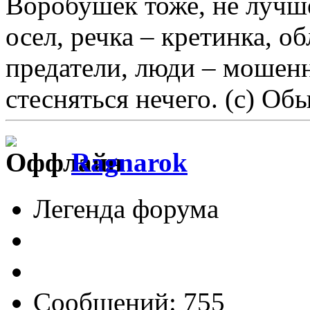
Воробушек тоже, не лучше.
осел, речка – кретинка, о
предатели, люди – мошенн
стесняться нечего. (с) О
Ragnarok
Легенда форума
Сообщений: 755