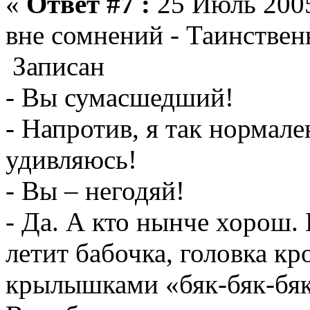
«
Ответ #7 :
25 Июль 2005
вне сомнений - Таинствен
Записан
- Вы сумасшедший!
- Напротив, я так нормале
удивляюсь!
- Вы – негодяй!
- Да. А кто нынче хорош. 
летит бабочка, головка кр
крылышками «бяк-бяк-бяк-