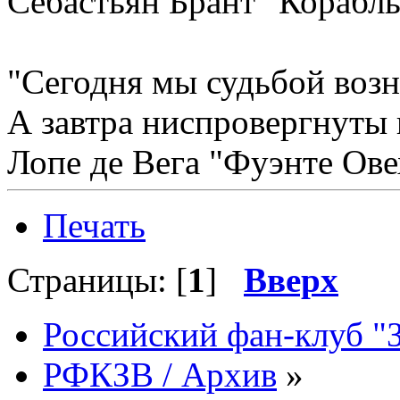
Себастьян Брант "Корабль
"Сегодня мы судьбой возн
А завтра ниспровергнуты 
Лопе де Вега "Фуэнте Ове
Печать
Страницы: [
1
]
Вверх
Российский фан-клуб "
РФКЗВ / Архив
»