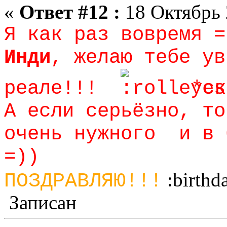
«
Ответ #12 :
18 Октябрь 
Я как раз вовремя =
Инди
, желаю тебе ув
реале!!!
*ск
А если серьёзно, то
очень нужного и в 
=))
:birthd
ПОЗДРАВЛЯЮ!!!
Записан