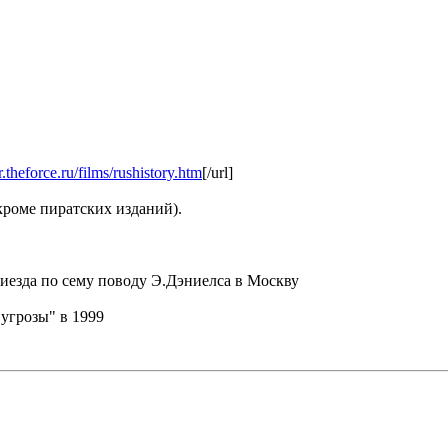
r.theforce.ru/films/rushistory.htm
[/url]
роме пиратских изданий).
риезда по сему поводу Э.Дэниелса в Москву
угрозы" в 1999