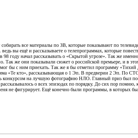
ту собирать все материалы по ЗВ, которые показывают по телеви
 ведь вы ещё и рассказываете о телепрограммах, которые повеств
 98 году начал рассказывать о «Скрытой угрозе». Так же именн
ано. Так же они показывали сюжет о российской премьере, и в э
мог бы с ним приехать. Так же я бы отметил программу «Тихий 
ма «Те кто», рассказывающая о 1 Эп. В предверии 2 Эп. По СТС
сь конкурсом на лучшую фотографию НЛО. Главный приз был по
рассказывалось о всех эпизодах по порядку. До сих пор помню, 
 меня не фигурирует. Ещё конечно были программы, в которых бы