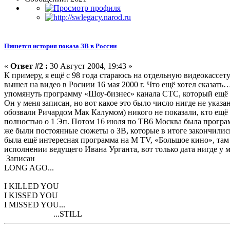
Пишется история показа ЗВ в России
«
Ответ #2 :
30 Август 2004, 19:43 »
К примеру, я ещё с 98 года стараюсь на отдельную видеокассе
вышел на видео в Росиии 16 мая 2000 г. Что ещё хотел сказать…
упомянуть программу «Шоу-бизнес» канала СТС, который ещё в
Он у меня записан, но вот какое это было число нигде не указ
обозвали Ричардом Мак Калумом) никого не показали, кто ещё 
полностью о 1 Эп. Потом 16 июля по ТВ6 Москва была програм
же были постоянные сюжеты о ЗВ, которые в итоге закончили
была ещё интересная программа на M TV, «Большое кино», там 
исполнении ведущего Ивана Урганта, вот только дата нигде у
Записан
LONG AGO...
I KILLED YOU
I KISSED YOU
I MISSED YOU...
...STILL