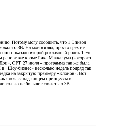
дению. Потому могу сообщить, что 1 Эпизод
овали о ЗВ. На мой взгляд, просто грех не
о они показали второй рекламный ролик 1 Эп.
том репортаже кроме Рика Маккалума (которого
Дон», ОРТ, 27 июля – программа так же была
 в «Шоу-бизнес» несколько недель подряд так
ездка на закрытую премьеру «Клонов». Вот
как смеялся над танцем принцессы в
ли только не большие сюжеты о ЗВ.