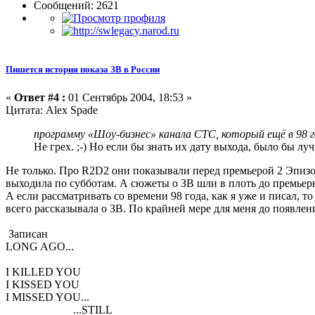
Сообщений: 2621
Пишется история показа ЗВ в России
«
Ответ #4 :
01 Сентябрь 2004, 18:53 »
Цитата: Alex Spade
программу «Шоу-бизнес» канала СТС, который ещё в 98 г
Не грех. ;-) Но если бы знать их дату выхода, было бы л
Не только. Про R2D2 они показывали перед премьерой 2 Эпизод
выходила по субботам. А сюжеты о ЗВ шли в плоть до премьер
А если рассматривать со времени 98 года, как я уже и писал, 
всего рассказывала о ЗВ. По крайней мере для меня до появле
Записан
LONG AGO...
I KILLED YOU
I KISSED YOU
I MISSED YOU...
...STILL