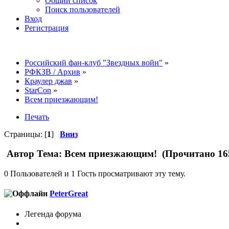
Общий список
Поиск пользователей
Вход
Регистрация
Российский фан-клуб "Звездных войн"
»
РФКЗВ / Архив
»
Краулер джав
»
StarCon
»
Всем приезжающим!
Печать
Страницы: [
1
]
Вниз
Автор
Тема: Всем приезжающим! (Прочитано 165
0 Пользователей и 1 Гость просматривают эту тему.
PeterGreat
Легенда форума