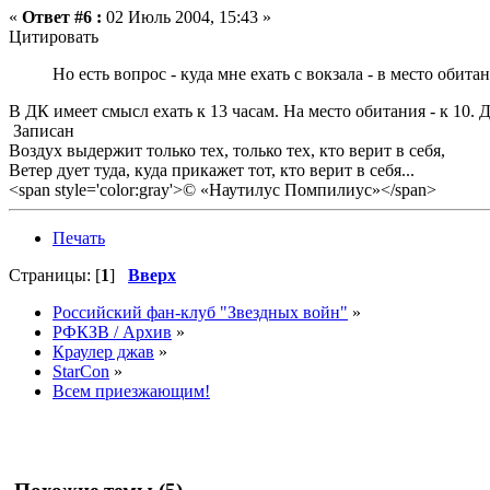
«
Ответ #6 :
02 Июль 2004, 15:43 »
Цитировать
Но есть вопрос - куда мне ехать с вокзала - в место обита
В ДК имеет смысл ехать к 13 часам. На место обитания - к 10. Д
Записан
Воздух выдержит только тех, только тех, кто верит в себя,
Ветер дует туда, куда прикажет тот, кто верит в себя...
<span style='color:gray'>© «Наутилус Помпилиус»</span>
Печать
Страницы: [
1
]
Вверх
Российский фан-клуб "Звездных войн"
»
РФКЗВ / Архив
»
Краулер джав
»
StarCon
»
Всем приезжающим!