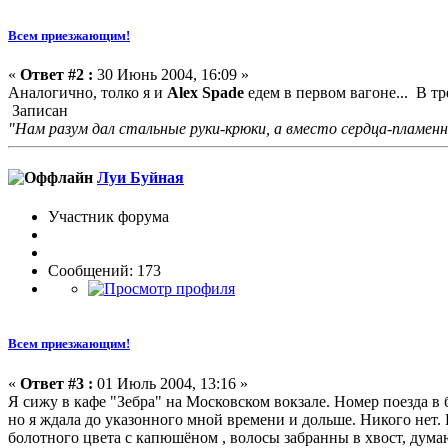
Всем приезжающим!
«
Ответ #2 :
30 Июнь 2004, 16:09 »
Аналогично, толко я и
Alex Spade
едем в первом вагоне... В тр
Записан
"Нам разум дал стальные руки-крюки, а вместо сердца-пламенн
Луи Буйная
Участник форума
Сообщений: 173
Всем приезжающим!
«
Ответ #3 :
01 Июль 2004, 13:16 »
Я сижу в кафе "Зебра" на Московском вокзале. Номер поезда в 
но я ждала до указонного мной времени и дольше. Никого нет.
болотного цвета с капюшёном , волосы забранны в хвост, думаю