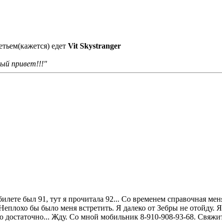
етьем(кажется) едет
Vit Skystranger
ый привет!!!"
билете был 91, тут я прочитала 92... Со временем справочная ме
 Неплохо бы было меня встретить. Я далеко от Зебры не отойду.
 достаточно... Жду. Со мной мобильник 8-910-908-93-68. Свяжит