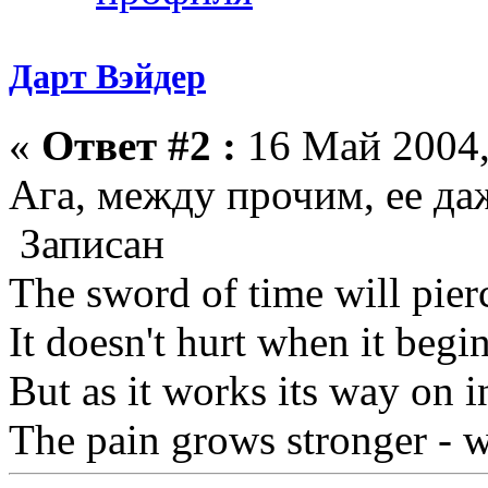
Дарт Вэйдер
«
Ответ #2 :
16 Май 2004,
Ага, между прочим, ее даж
Записан
The sword of time will pier
It doesn't hurt when it begi
But as it works its way on i
The pain grows stronger - wa