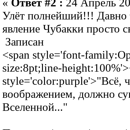
«
Ответ #2 :
24 Апрель 20
Улёт полнейший!!! Давно 
явление Чубакки просто с
Записан
<span style='font-family:Op
size:8pt;line-height:100%'
style='color:purple'>"Всё,
воображением, должно сущ
Вселенной..."
(с) Дж