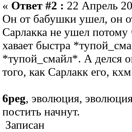
«
Ответ #2 :
22 Апрель 20
Он от бабушки ушел, он о
Сарлакка не ушел потому 
хавает быстра *тупой_см
*тупой_смайл*. А делся о
того, как Сарлакк его, кхм
6peg
, эволюция, эволюция
постить начнут.
Записан