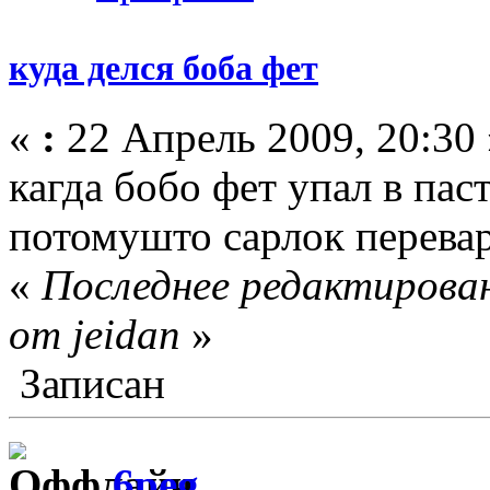
куда делся боба фет
«
:
22 Апрель 2009, 20:30 
кагда бобо фет упал в пас
потомушто сарлок перевар
«
Последнее редактирован
от jeidan
»
Записан
6peg