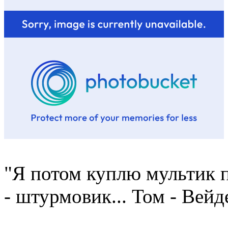
"Я потом куплю мультик п
- штурмовик... Том - Вейд