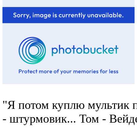
"Я потом куплю мультик п
- штурмовик... Том - Вейд