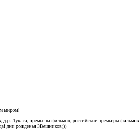
ем миром!
в, д.р. Лукаса, премьеры фильмов, российские премьеры фильмов,
 да! дни рожденья ЗВешников)))