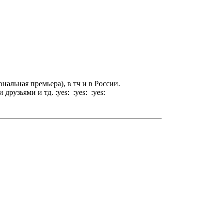
нальная премьера), в тч и в России.
рузьями и тд. :yes: :yes: :yes: