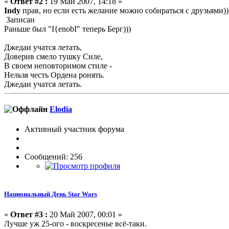
«
Ответ #2 :
19 Май 2007, 14:18 »
Indy
прав, но если есть желание можно собираться с друзьями))
Записан
Раньше был "I{enobI" теперь Берг)))
Джедаи учатся летать,
Доверив смело тушку Силе,
В своем неповторимом стиле -
Нельзя честь Ордена ронять.
Джедаи учатся летать.
Elodia
Активный участник форума
Сообщений: 256
Национальный День Star Wars
«
Ответ #3 :
20 Май 2007, 00:01 »
Лучше уж 25-ого - воскресенье всё-таки.