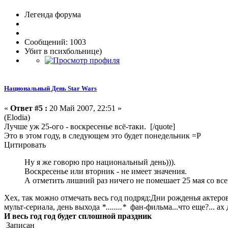
Легенда форума
Сообщений: 1003
Убит в психбольнице)
Национальный День Star Wars
«
Ответ #5 :
20 Май 2007, 22:51 »
(Elodia)
Лучше уж 25-ого - воскресенье всё-таки. [/quote]
Это в этом году, в следующем это будет понедельник =Р
Цитировать
Ну я же говорю про национальный день))).
Воскресенье или вторник - не имеет значения.
А отметить лишний раз ничего не помешает 25 мая со вс
Хех, так можно отмечать весь год подряд:Дни рожденья актеро
мульт-сериала, день выхода
*........*
фан-фильма...что еще?... ах
И весь год год будет сплошной праздник
Записан