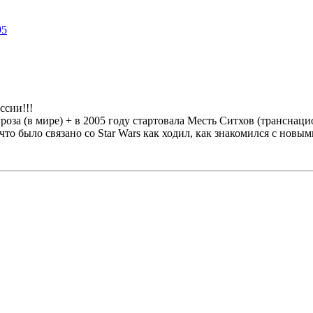
ссии!!!
роза (в мире) + в 2005 году стартовала Месть Ситхов (транснацио
о было связано со Star Wars как ходил, как знакомился с новыми д