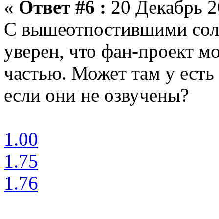
«
Ответ #6 :
20 Декабрь 2
С вышеотпостившими соли
уверен, что фан-проект м
частью. Может там у есть 
если они не озвучены?
1.00
1.75
1.76