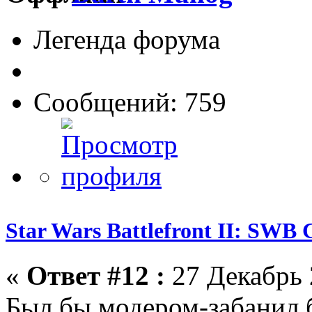
Легенда форума
Сообщений: 759
Star Wars Battlefront II: SWB 
«
Ответ #12 :
27 Декабрь 
Был бы модером-забанил б