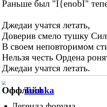
Раньше был "I{enobI" тепе
Джедаи учатся летать,
Доверив смело тушку Сил
В своем неповторимом сти
Нельзя честь Ордена роня
Джедаи учатся летать.
Tuchka
Легенда форума