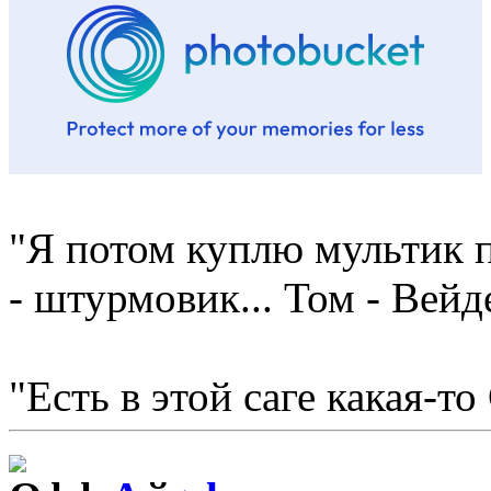
"Я потом куплю мультик п
- штурмовик... Том - Вейд
"Есть в этой саге какая-то