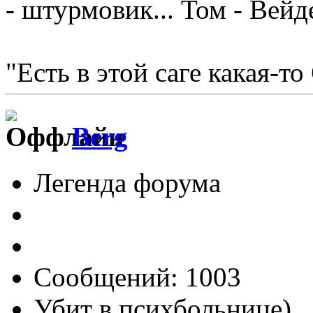
- штурмовик... Том - Вейд
"Есть в этой саге какая-то
Berg
Легенда форума
Сообщений: 1003
Убит в психбольнице)