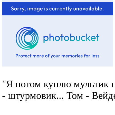
"Я потом куплю мультик п
- штурмовик... Том - Вейд